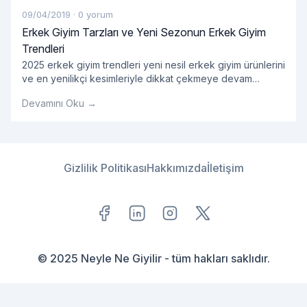
09/04/2019
·
0 yorum
Erkek Giyim Tarzları ve Yeni Sezonun Erkek Giyim
Trendleri
2025 erkek giyim trendleri yeni nesil erkek giyim ürünlerini
ve en yenilikçi kesimleriyle dikkat çekmeye devam
ediyor. En dikkat çekici erkek gömlek modelleri ve çok
Devamını Oku →
yönlü ürün opsiyonlarını bünyesinde barındıran 2025
erkek giyim ürünleri kategorisinde tarzına önem veren
erkeklere hitap eden onlarca ürün yer alıyor. Her
bütçeden ürünün kolaylıkla bulunabildiği kategori
kapsamında erkek giyim tarzlarını yeniden
Gizlilik Politikası
Hakkımızda
İletişim
"Erkek Giyim Tarzları ve Ye
şekillendirecek
Okumaya devam et
© 2025 Neyle Ne Giyilir - tüm hakları saklıdır.