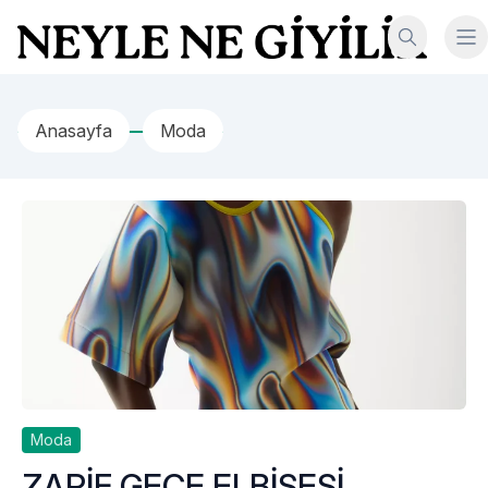
İçeriğe geç
Neyle Ne Giyilir
Anasayfa
Moda
Moda
ZARİF GECE ELBİSESİ