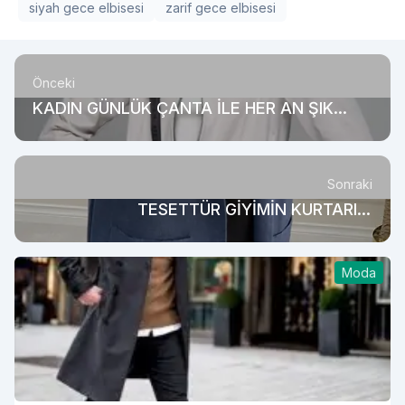
siyah gece elbisesi
zarif gece elbisesi
Önceki
KADIN GÜNLÜK ÇANTA İLE HER AN ŞIK
OLUN!
Sonraki
TESETTÜR GİYİMİN KURTARICI
PARÇALARINDAN HIRKA MODELLERİ
Moda