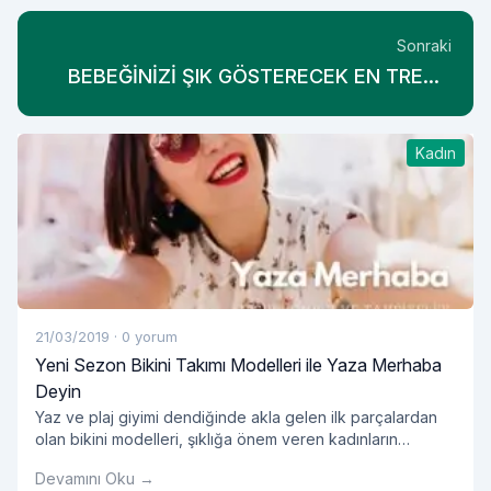
Sonraki
BEBEĞİNİZİ ŞIK GÖSTERECEK EN TREND
TAKIM MODELLERİ
Kadın
21/03/2019
·
0 yorum
Yeni Sezon Bikini Takımı Modelleri ile Yaza Merhaba
Deyin
Yaz ve plaj giyimi dendiğinde akla gelen ilk parçalardan
olan bikini modelleri, şıklığa önem veren kadınların
öncelikli tercihleri arasında yer alıyor. Yazın yaklaşmasıyla
Devamını Oku →
birlikte yeni sezon bikini modelleri de özellikle kadın