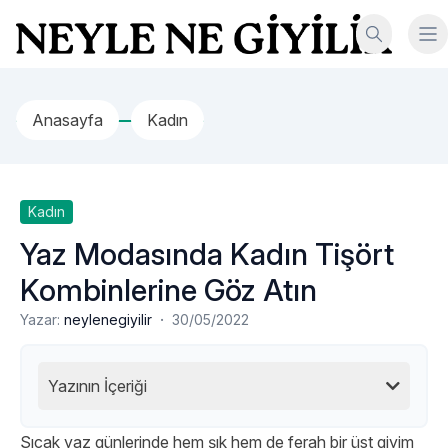
İçeriğe geç
Neyle Ne Giyilir
Anasayfa
Kadın
Kadın
Yaz Modasında Kadın Tişört
Kombinlerine Göz Atın
·
Yazar:
neylenegiyilir
30/05/2022
Yazının İçeriği
Sıcak yaz günlerinde hem şık hem de ferah bir üst giyim