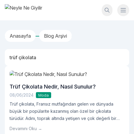
İçeriğe geç
Neyle Ne Giyilir
Anasayfa
Blog Arşivi
trüf çikolata
Trüf Çikolata Nedir, Nasıl Sunulur?
08/06/2024
Moda
Trüf çikolata, Fransız mutfağından gelen ve dünyada
büyük bir popülarite kazanmış olan özel bir çikolata
türüdür. Adını, toprak altında yetişen ve çok değerli bir
mantar olan trüf mantarına benzerliğinden alır. Trüf
Devamını Oku →
çikolatalar genellikle küçük, yuvarlak ve yoğun çikolata