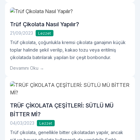
lezzetiyle bilinir. Trüf çikolata nedir? Temel olarak, trüf
çikolata içi ganaj dolgusuyla yapılan bir çikolata türüdür.
Ganaj, çikolata veOkumaya devam et "Trüf Çikolata Nedir,
Trüf Çikolata Nasıl Yapılır?
Nasıl Sunulur?"
21/09/2023
Lezzet
Trüf çikolata, çoğunlukla kremsi çikolata ganajının küçük
toplar halinde şekil verilip, kakao tozu veya eritilmiş
çikolatada batırılarak yapılan bir çeşit bonbondur.
Devamını Oku →
TRÜF ÇİKOLATA ÇEŞİTLERİ: SÜTLÜ MÜ
BİTTER Mİ?
04/03/2023
Lezzet
Trüf çikolata, genellikle bitter çikolatadan yapılır, ancak
süt ve beyaz çikolata kullanarak da yapılabilir. Farklı