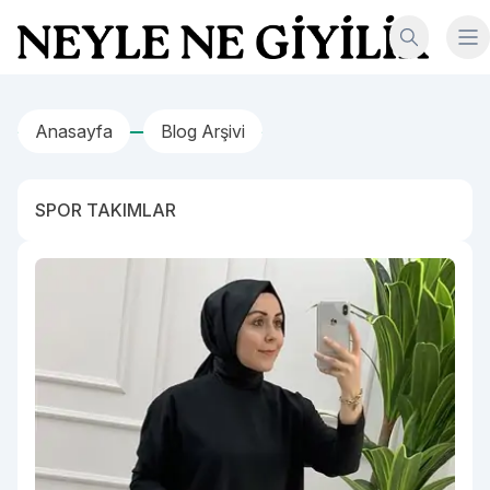
İçeriğe geç
Neyle Ne Giyilir
Anasayfa
Blog Arşivi
SPOR TAKIMLAR