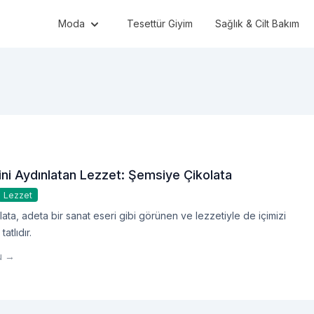
Moda
Tesettür Giyim
Sağlık & Cilt Bakım
çini Aydınlatan Lezzet: Şemsiye Çikolata
Lezzet
ata, adeta bir sanat eseri gibi görünen ve lezzetiyle de içimizi
tatlıdır.
u →