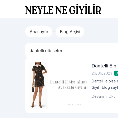
İçeriğe geç
Neyle Ne Giyilir
Anasayfa
Blog Arşivi
dantelli elbiseler
Dantelli Elb
26/06/2023
Dantelli elbise
Giyilir blog say
Devamını Oku