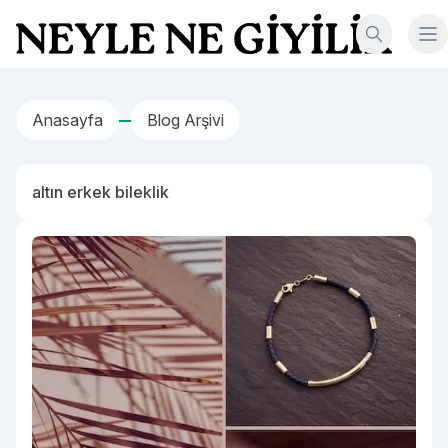
İçeriğe geç
Neyle Ne Giyilir
Anasayfa
Blog Arşivi
altın erkek bileklik