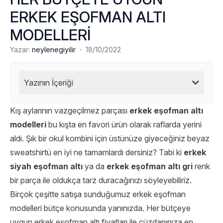
ERKEK EŞOFMAN ALTI
MODELLERİ
·
Yazar:
neylenegiyilir
18/10/2022
Yazının İçeriği
Kış aylarının vazgeçilmez parçası
erkek eşofman altı
modelleri
bu kışta en favori ürün olarak raflarda yerini
aldı. Şık bir okul kombini için üstünüze giyeceğiniz beyaz
sweatshirtü en iyi ne tamamlardı dersiniz? Tabi ki
erkek
siyah eşofman altı
ya da
erkek eşofman altı gri
renk
bir parça ile oldukça tarz duracağınızı söyleyebiliriz.
Birçok çeşitte satışa sunduğumuz erkek eşofman
modelleri bütçe konusunda yanınızda. Her bütçeye
uygun erkek eşofman altı fiyatları
ile cüzdanınıza en