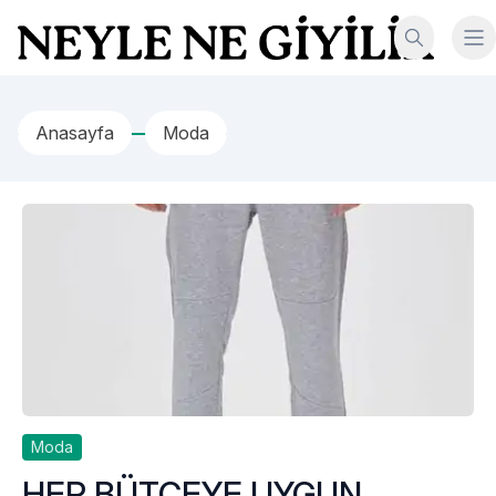
İçeriğe geç
Neyle Ne Giyilir
Anasayfa
Moda
Moda
HER BÜTÇEYE UYGUN