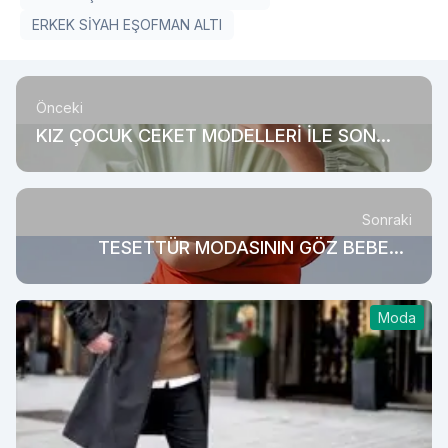
ERKEK SİYAH EŞOFMAN ALTI
Önceki
KIZ ÇOCUK CEKET MODELLERİ İLE SON
DERECE ŞIK VE GÜZEL
Sonraki
TESETTÜR MODASININ GÖZ BEBEĞİ:
ŞALLAR
Moda