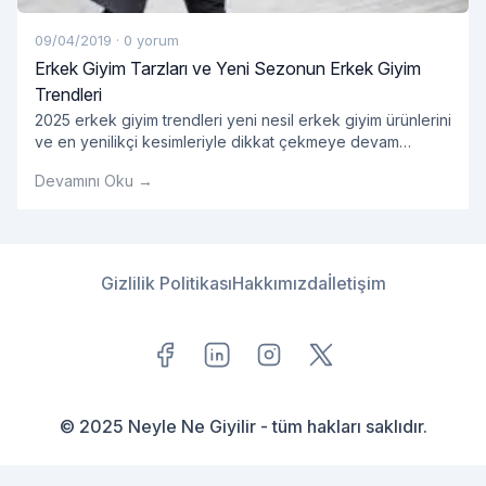
09/04/2019
·
0 yorum
Erkek Giyim Tarzları ve Yeni Sezonun Erkek Giyim
Trendleri
2025 erkek giyim trendleri yeni nesil erkek giyim ürünlerini
ve en yenilikçi kesimleriyle dikkat çekmeye devam
ediyor. En dikkat çekici erkek gömlek modelleri ve çok
Devamını Oku →
yönlü ürün opsiyonlarını bünyesinde barındıran 2025
erkek giyim ürünleri kategorisinde tarzına önem veren
erkeklere hitap eden onlarca ürün yer alıyor. Her
bütçeden ürünün kolaylıkla bulunabildiği kategori
kapsamında erkek giyim tarzlarını yeniden
Gizlilik Politikası
Hakkımızda
İletişim
"Erkek Giyim Tarzları ve Ye
şekillendirecek
Okumaya devam et
© 2025 Neyle Ne Giyilir - tüm hakları saklıdır.